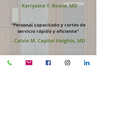
- Kerryaine Y. Bowie, MD
"Personal capacitado y cortés de
servicio rápido y eficiente"
- Calvin M. Capitol Heights, MD
"Conocimos al Sr. Chris Jackson y
detectamos que era muy
profesional y estaba enfocado
en hacer su trabajo. Quedamos
muy contentos".
- Keith C. Lanham, MD
CONTÁCTENOS