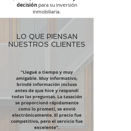
decisión
para su inversión
inmobiliaria.
LO QUE PIENSAN
NUESTROS CLIENTES
"Llegué a tiempo y muy
amigable. Muy informativo,
brindé información incluso
antes de que hice y respondí
todas las preguntas. La tasación
se proporcionó rápidamente
como lo prometí, se envió
electrónicamente. El precio fue
competitivo, pero el servicio fue
excelente".